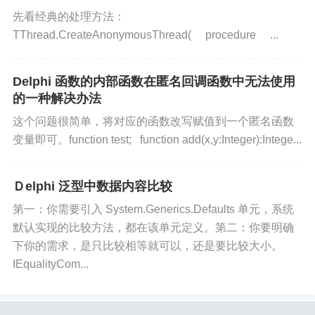
      AStyleLink
.
AddObject
(
AStyl
先看经典的处理方法：
end
;
TThread.CreateAnonymousThread( procedure ...
(
AStyle 
as
 TColorObject
)
.
C
//仅修改 ListView1 的样式
Delphi 函数的内部函数在匿名回调函数中无法使用
//  THackedListView(ListView1).A
的一种解决办法
// 修改了全局样式，但当前只应用 ListVi
这个问题很简单，将对应的函数改写赋值到一个匿名函数
//  ListView1.NeedStyleLookup;
变量即可。function test; function add(x,y:Integer):Intege...
// 修改了全局样式，其它所有 ListView
      TMessageManager
.
DefaultMan
Ｄelphi 泛型中数据内容比较
end
;
第一：你需要引入 System.Generics.Defaults 单元，系统
end
;
默认实现的比较方法，都在该单元定义。第二：你要明确
下你的需求，是只比较相等就可以，还是要比较大小。
IEqualityCom...