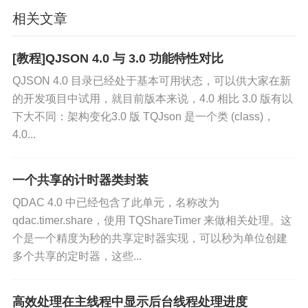
end
;
相关文章
procedure
 TForm4
.
ComboColorBox1C
var
[教程]QJSON 4.0 与 3.0 功能特性对比
  AStyle
,
AStyleLink
:
TFMXObject
;
begin
QJSON 4.0 目录已经处于基本可用状态，可以供大家在新
的开发项目中试用，就目前版本来说，4.0 相比 3.0 版有以
// 仅修改 ListView1 的样式
下大不同：架构变化3.0 版 TQJson 是一个类 (class)，
//  AStyleLink:=THackedListView(
4.0...
// 修改全局的 TListView 样式
  AStyleLink
:=
 THackedListView
(
L
  AStyle
:=
AStyleLink
.
FindStyleRe
一个共享的计时器类封装
if
 Assigned
(
AStyle
)
then
QDAC 4.0 中已经包含了此单元，名称改为
begin
qdac.timer.share，使用 TQShareTimer 来做相关处理。这
if
not
(
AStyle 
is
 TColorObje
个是一个精度为秒的共享定时器实现，可以秒为单位创建
begin
多个共享的定时器，这些...
      AStyleLink
.
RemoveObject
(
AS
      AStyle
:=
TColorObject
.
Creat
高效处理在主线程中显示后台线程处理进度
      AStyle
.
StyleName
:=
'selecti