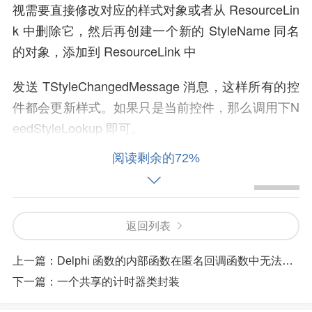
视需要直接修改对应的样式对象或者从 ResourceLin
k 中删除它，然后再创建一个新的 StyleName 同名
的对象，添加到 ResourceLink 中
发送 TStyleChangedMessage 消息，这样所有的控
件都会更新样式。如果只是当前控件，那么调用下N
eedStyleLookup 即可。
阅读剩余的72%
参考代码：
Pascal
uses
 syste

m
.
Messaging
;
返回列表
{$R *.fmx}
上一篇：
Delphi 函数的内部函数在匿名回调函数中无法使用的一种解决办法
type
THackedListView
=
class
(
TListView
)
下一篇：
一个共享的计时器类封装